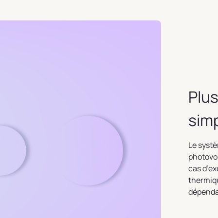
Plus
sim
Le systè
photovo
cas d’ex
thermiqu
dépenda