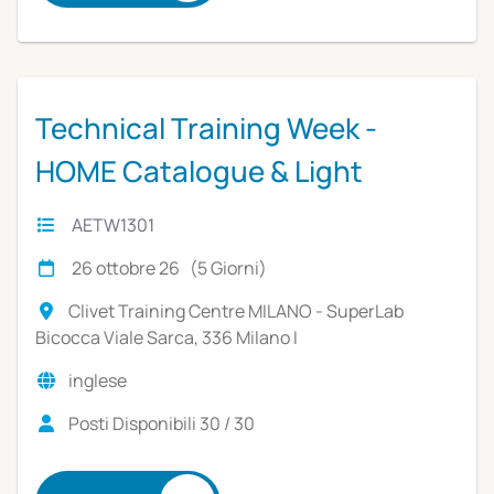
Technical Training Week -
HOME Catalogue & Light
Commercial Units
AETW1301
26 ottobre 26 (5 Giorni)
Clivet Training Centre MILANO - SuperLab
Bicocca Viale Sarca, 336 Milano I
inglese
Posti Disponibili 30 / 30