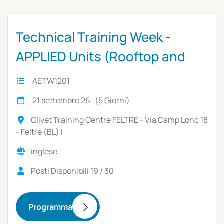
Technical Training Week -
APPLIED Units (Rooftop and
hydronic solutions)
AETW1201
21 settembre 26 (5 Giorni)
Clivet Training Centre FELTRE - Via Camp Lonc 18
- Feltre (BL) I
inglese
Posti Disponibili 19 / 30
Programma